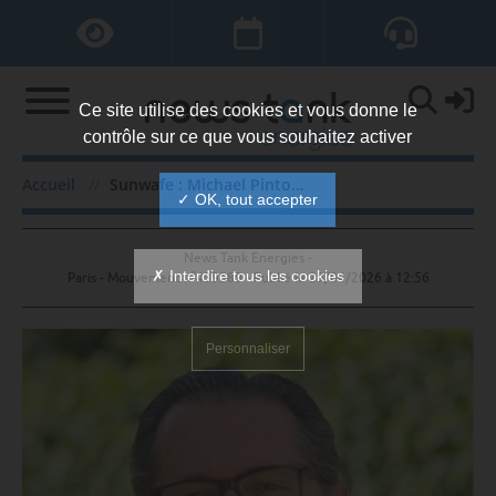
Ce site utilise des cookies et vous donne le
contrôle sur ce que vous souhaitez activer
Sunwafe : Michael Pinto PDG
Accueil
Sunwafe : Michael Pinto PDG
✓ OK, tout accepter
News Tank Energies -
✗ Interdire tous les cookies
Paris - Mouvement n°439589 - Publié le
29/04/2026 à 12:56
Personnaliser