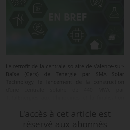
Le retrofit de la centrale solaire de Valence-sur-
Baïse (Gers) de Tenergie par SMA Solar
Technology, le lancement de la construction
d’une centrale solaire de 440 MWc par
TotalEnergies aux Philippines et la finalisation
de la station de conversion du Celtic
L'accès à cet article est
Interconnector par NGE, telles sont trois des
actualités repérées par News Tank en France et
réservé aux abonnés
à l’international la semaine du 27/04 au