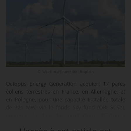
© Waldemar Brandt sur Unsplash
Octopus Energy Generation acquiert 17 parcs
éoliens terrestres en France, en Allemagne, et
en Pologne, pour une capacité installée totale
de 321 MW, via le fonds Sky fund (ORI SCSp),
annonce la branche production d’Octopus
Energy, le 07/05/2026. L’opération représente un
investissement de 584 M€.