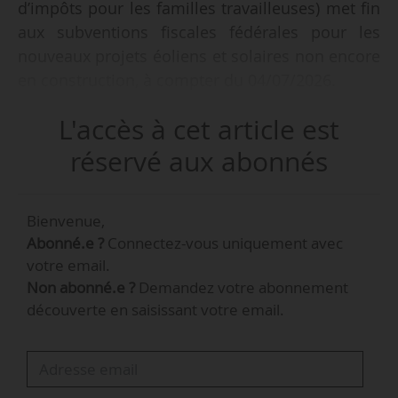
d’impôts pour les familles travailleuses) met fin
aux subventions fiscales fédérales pour les
nouveaux projets éoliens et solaires non encore
en construction, à compter du 04/07/2026.
L'accès à cet article est
Chris Wright, secrétaire américain à l’Énergie,
s’est « félicité » de cette nouvelle le 02/07/2026.
réservé aux abonnés
« Ces énergies font grimper les coûts du
système et augmentent le prix de l’électricité
Bienvenue,
pour les Américains. Assez d’augmentations du
Abonné.e ?
Connectez-vous uniquement avec
prix de l’électricité. Nous allons les faire
votre email.
baisser », a-t-il déclaré.
Non abonné.e ?
Demandez votre abonnement
découverte en saisissant votre email.
La loi Working Families Tax Cuts est une loi
fiscale et budgétaire signée le 04/07/2025. Elle
prévoit des baisses d’impôts pour les ménages
et les entreprises et soutient un changement