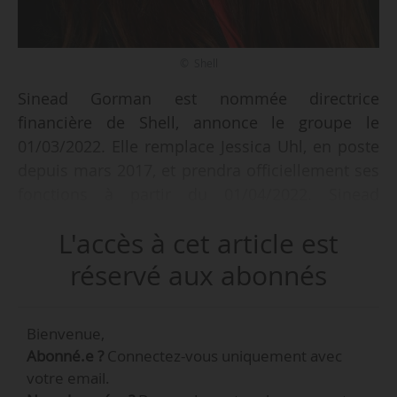
© Shell
Sinead Gorman est nommée directrice
financière de Shell, annonce le groupe le
01/03/2022. Elle remplace Jessica Uhl, en poste
depuis mars 2017, et prendra officiellement ses
fonctions à partir du 01/04/2022. Sinead
Gorman deviendra également membre du
L'accès à cet article est
comité exécutif et du conseil d’administration
de Shell. Elle était, depuis décembre 2019, vice-
réservé aux abonnés
présidente exécutive finance « upstream » de la
société britannique.
Bienvenue,
Abonné.e ?
Connectez-vous uniquement avec
« Sinead Gorman combine une vaste expérience
votre email.
dans les domaines de la finance, du commerce,