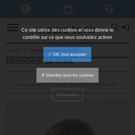
Ce site utilise des cookies et vous donne le
contrôle sur ce que vous souhaitez activer
Sinead Gorman directrice
Accueil
Sinead Gorman directrice financière de Shell
✓ OK, tout accepter
financière de Shell
✗ Interdire tous les cookies
News Tank Energies -
Paris - Mouvement n°243968 - Publié le
02/03/2022 à 11:00
Personnaliser