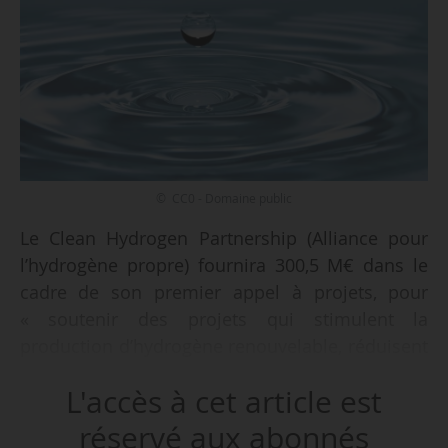
© CC0 - Domaine public
Le Clean Hydrogen Partnership (Alliance pour
l’hydrogène propre) fournira 300,5 M€ dans le
cadre de son premier appel à projets, pour
« soutenir des projets qui stimulent la
production d’hydrogène renouvelable, réduisent
ses coûts, développent des solutions de
L'accès à cet article est
stockage et de distribution et stimulent
l’utilisation d’hydrogène bas carbone dans les
réservé aux abonnés