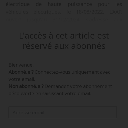
électrique de haute puissance pour les
véhicules électriques, le 18/03/2022. L’AAP,
ouvert jusqu’au 31/12/2024, s’adresse aux
opérateurs de bornes, syndicats
L'accès à cet article est
intercommunaux agissant pour les collectivités,
toute entité compétente (intercommunalités,
réservé aux abonnés
établissements publics, AOM ou AO d’énergie).
L’aide prendra la forme d’une subvention
Bienvenue,
pouvant atteindre 30 % des coûts éligibles pour
Abonné.e ?
Connectez-vous uniquement avec
les métropoles et 40 % pour les autres
votre email.
territoires (infrastructures, travaux
Non abonné.e ?
Demandez votre abonnement
d’aménagement, raccordement au réseau
découverte en saisissant votre email.
électrique et études).
Cet appel à projet est ouvert dans le cadre du
plan d’investissements France 2030 avec une
enveloppe globale de 300 M€ dont 100 M€ en