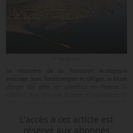
© Ville du Havre
Le ministère de la Transition écologique
envisage, avec TotalEnergies et GRTgaz, la filiale
d’Engie qui gère les gazoducs en France, la
création d’un terminal flottant d’importation de
GNL, rapporte Les Echos, le 26/03/2022.
L’infrastructure serait installée dans le port du
L'accès à cet article est
Havre (Seine-Maritime). Le projet vise
notamment à réduire la dépendance au gaz
réservé aux abonnés