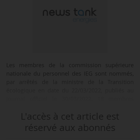
Les membres de la commission supérieure
nationale du personnel des IEG sont nommés,
par arrêtés de la ministre de la Transition
écologique en date du 22/03/2022, publiés au
Journal officiel le 30/03/2022. 18 membres
titulaires et 33 membres suppléants sont
L'accès à cet article est
désignés en qualité de représentant des
employeurs, sur proposition de l’UFE et de
réservé aux abonnés
l’Unemig. 19 membres titulaires et 38 membres