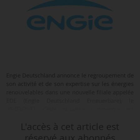
Engie Deutschland annonce le regroupement de
son activité et de son expertise sur les énergies
renouvelables dans une nouvelle filiale appelée
EDE (Engie Deutschland Erneuerbare), le
25/03/2022. Cette nouvelle compagnie est
dirigée par Ralf Schuerkamp, directeur du
L'accès à cet article est
département énergies renouvelables chez Engie
Deutschland entre mai 2020 et février 2022.
réservé aux abonnés