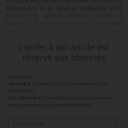
Jon Rigby est nommé responsable des relations
investisseurs et de l’analyse stratégique d’Eni,
annonce le groupe pétrolier italien le
04/04/2022. Il quitte la banque UBS dont il était
directeur chargé de la recherche européenne
sur le pétrole et le gaz, coordinateur mondial de
L'accès à cet article est
la banque pour le secteur et responsable de la
couverture européenne et américaine du
réservé aux abonnés
pétrole et du gaz intégrés.
Bienvenue,
« Jon Rigby possède une vaste expérience
Abonné.e ?
Connectez-vous uniquement avec
professionnelle des marchés des capitaux et du
votre email.
secteur de l’énergie, acquise au fil de
Non abonné.e ?
Demandez votre abonnement
nombreuses années de recherche et de
découverte en saisissant votre email.
transactions », indique Eni.