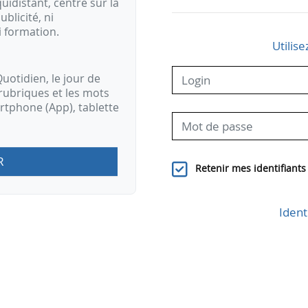
idistant, centré sur la
ublicité, ni
i formation.
Utilise
uotidien, le jour de
rubriques et les mots
artphone (App), tablette
R
Retenir mes identifiants
Ident