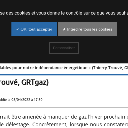
Prendre un rendez-vous
lise des cookies et vous donne le contrôle sur ce que vous souha
✓ OK, tout accepter
✗ Interdire tous les cookies
Personnaliser
elables pour notre indépendance énergétique » (Thierry Trouvé, G
 renouvelables pour notre indépendanc
rouvé, GRTgaz)
ublié le
08/04/2022 à 17:30
urrait être amenée à manquer de gaz l’hiver prochain 
e délestage. Concrètement, lorsque nous constater