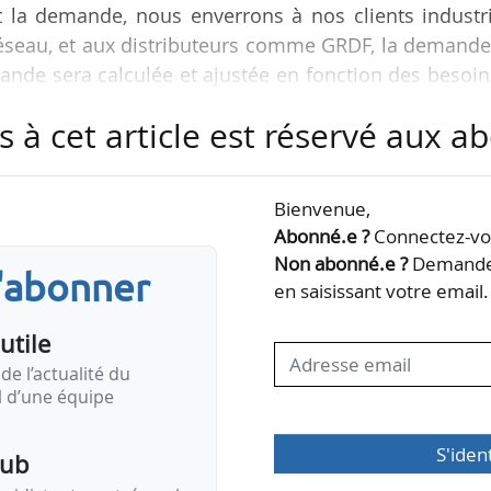
t la demande, nous enverrons à nos clients industri
réseau, et aux distributeurs comme GRDF, la demande
nde sera calculée et ajustée en fonction des besoin
 général de GRTgaz, à News Tank, le 08/04/2022.
s à cet article est réservé aux 
t autorisant les gestionnaires des réseaux de trans
 à délester les consommateurs de gaz naturel utili
Bienvenue,
22. Le texte complète des dispositions déjà exista
Abonné.e ?
Connectez-vou
Non abonné.e ?
Demandez
s'abonner
en saisissant votre email.
utile
de l’actualité du
il d’une équipe
S'iden
pub