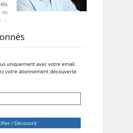
els
 de
s »,
abonnés
port
sant
ntes
s uniquement avec votre email.
 votre abonnement découverte
tifier / Découvrir