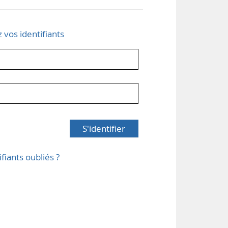
z vos identifiants
S'identifier
ifiants oubliés ?