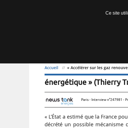
Découvrir sans engagement
Ce site uti
Menu
Accueil
« Accélérer sur les gaz renouv
« Accélérer sur les gaz
énergétique » (Thierry T
Paris - Interview n°247981 - P
« L’État a estimé que la France po
décrété un possible mécanisme d