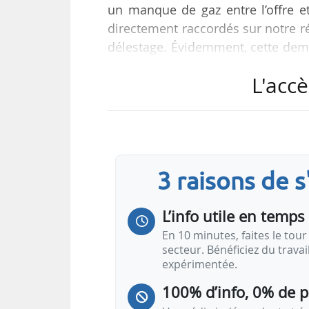
un manque de gaz entre l’offre e
directement raccordés sur notre 
délestage. Évidemment, cette dema
explique Thierry Trouvé, directeur
L'accè
Le Gouvernement a publié un décre
et de distribution de gaz naturel
plus de 5 GWh par an, le 08/04/20
ayant pour…
3 raisons de 
L’info utile en temps 
En 10 minutes, faites le tour 
secteur. Bénéficiez du trava
expérimentée.
100% d’info, 0% de 