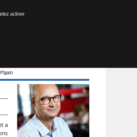
Nous joindre
itez activer
Espace abonné
RTgaz)
e
et a
ons