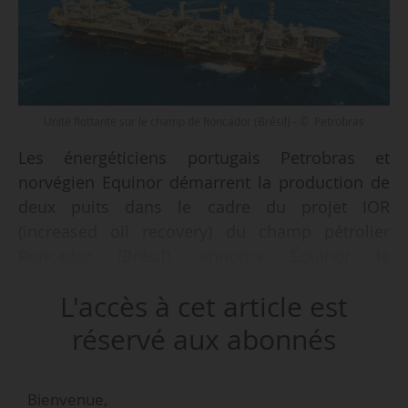
Unité flottante sur le champ de Roncador (Brésil) - © Petrobras
Les énergéticiens portugais Petrobras et
norvégien Equinor démarrent la production de
deux puits dans le cadre du projet IOR
(increased oil recovery) du champ pétrolier
Roncador (Brésil), annonce Equinor le
20/04/2022. Ces puits ajoutent 20 000 bep
L'accès à cet article est
supplémentaires à la production quotidienne
du site Roncador qui s’élève à 150 000 bep/j.
réservé aux abonnés
Ces deux puits sont les premiers d’une série
Bienvenue,
d’IOR à entrer en production, avec cinq mois