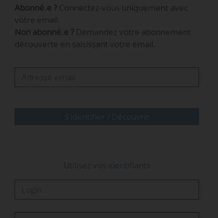
Abonné.e ?
Connectez-vous uniquement avec
d’avance et un coût divisé par deux, par rapport
votre email.
aux prévisions. Les deux partenaires foreront 18
Non abonné.e ?
Demandez votre abonnement
autres puits qui devraient fournir une ressource
découverte en saisissant votre email.
supplémentaire de 160 millions de
barils. « Nous allons continuer à combiner nos
capacités pour améliorer la récupération de
Roncador et extraire davantage de valeur de ce
champ. Petrobras s’appuiera sur son expérience
en…
S'identifier / Découvrir
Utilisez vos identifiants