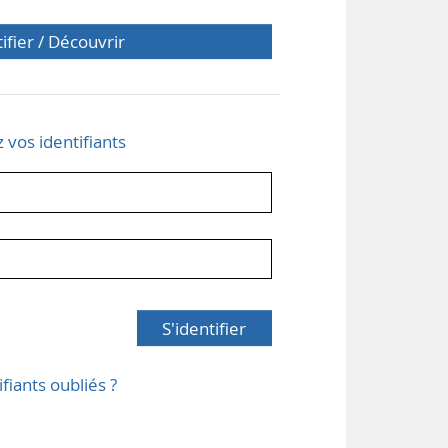
tifier / Découvrir
z vos identifiants
S'identifier
ifiants oubliés ?