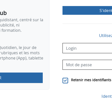
S'iden
pub
idistant, centré sur la
ublicité, ni
i formation.
Utilise
uotidien, le jour de
rubriques et les mots
artphone (App), tablette
R
Retenir mes identifiants
Ident