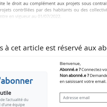
imite le droit au complément aux projets sous contra
ojets contrôlées par des habitants ou des collectiv
ntre en vigueur au 01/07/2022.
 également publié au Journal officiel le 28/04/2022, 
ément de rémunération de l’électricité produite par
ectricité utilisant l’énergie mécanique du vent, d
s à cet article est réservé aux 
Bienvenue,
Abonné.e ?
Connectez-vou
Non abonné.e ?
Demandez
s'abonner
en saisissant votre email.
utile
de l’actualité du
il d’une équipe