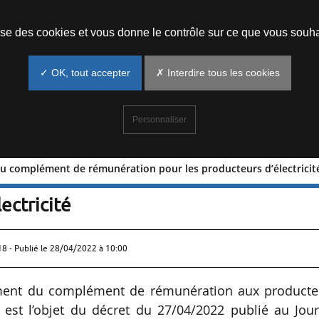
Prendre un rendez-vous
lise des cookies et vous donne le contrôle sur ce que vous souha
✓ OK, tout accepter
✗ Interdire tous les cookies
Personnaliser
 au complément de rémunération pour les producteurs d’électricit
u droit au complément de rémunération
ectricité
18 - Publié le
28/04/2022 à 10:00
ement du complément de rémunération aux producte
tel est l’objet du décret du 27/04/2022 publié au Jou