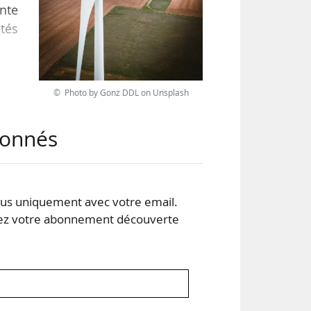
inte
ités
fixe
© Photo by Gonz DDL on Unsplash
 les
e 6
abonnés
s uniquement avec votre email.
 votre abonnement découverte