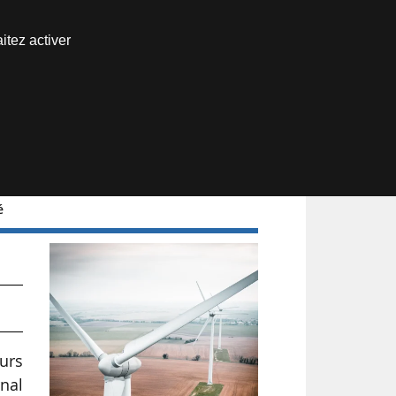
Nous joindre
itez activer
Espace abonné
é
urs
rnal