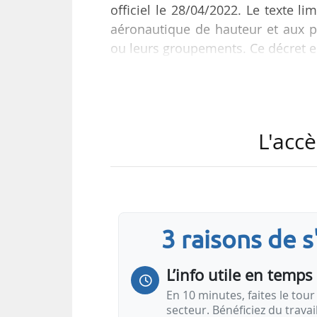
officiel le 28/04/2022. Le texte l
aéronautique de hauteur et aux pr
ou leurs groupements. Ce décret e
Un arrêté, en date du 27/04/2022 et
les nouvelles conditions du compl
installations de production d’él
L'accè
aérogénérateurs au maximum.
3 raisons de 
L’info utile en temps 
En 10 minutes, faites le tour 
secteur. Bénéficiez du trava