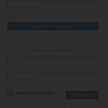
le 01/10/2022, soit environ 9-10 % de ses
importations de gaz, contre 40 % avant
l’invasion de l’Ukraine par la…
S'identifier / Découvrir
Utilisez vos identifiants
Retenir mes identifiants
S'identifier