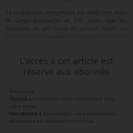
© D.R.
La coopération énergétique est réaffirmée entre
le Congo-Brazzaville et Eni, alors que les
livraisons de gaz russe du groupe italien via
l’Autriche sont coupées par Gazprom, annonce
Eni le 01/10/2022. Gazprom évoque un
changement de la régulation du transport du
L'accès à cet article est
gaz en Autriche rendant impossible le transit
par le pays jusqu’au point d’entrée italien de
réservé aux abonnés
Tarvisio opéré par Eni dans le nord-est du pays.
Bienvenue,
Claudio Descalzi, PDG d’Eni, annonce que le
Abonné.e ?
Connectez-vous uniquement avec
groupe est prêt à se substituer à Gazprom en
votre email.
avançant 20 M€ de garanties demandés par le
Non abonné.e ?
Demandez votre abonnement
transporteur autrichien, le 03/10/2022. Il indique
découverte en saisissant votre email.
que « l’Italie recevait 20 millions de mètres
cubes de gaz russe par jour avant la suspension