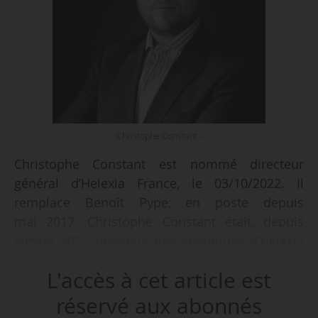
Christophe Constant -
Christophe Constant est nommé directeur
général d’Helexia France, le 03/10/2022. Il
remplace Benoît Pype, en poste depuis
mai 2017. Christophe Constant était, depuis
janvier 2022, directeur des opérations d’Helexia
France.
L'accès à cet article est
Il a précédemment occupé plusieurs postes
réservé aux abonnés
chez Alstom entre juin 2007 et janvier 2017,