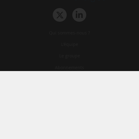
Qui sommes-nous ?
L‘équipe
Le groupe
Abonnements
Contact
Archives
CGA
Mentions légales
Confidentialité
Cookies