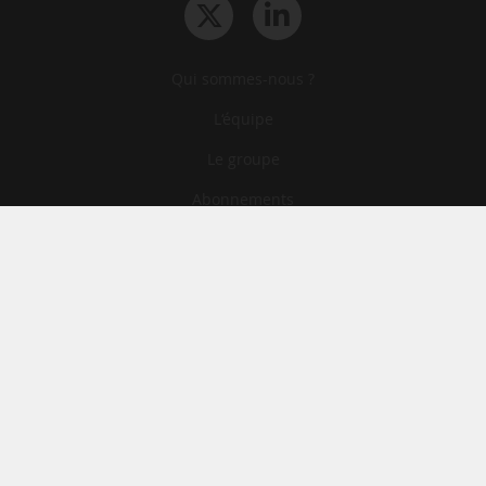
Qui sommes-nous ?
L‘équipe
Le groupe
Abonnements
Contact
Archives
CGA
Mentions légales
Confidentialité
Cookies