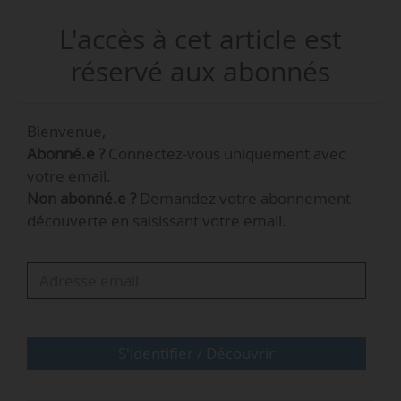
direction ingénierie et projets Nouveau
L'accès à cet article est
Nucléaire d’EDF depuis 2015.
réservé aux abonnés
« La filière nucléaire est pleinement mobilisée
pour répondre aux enjeux industriels et
Bienvenue,
humains qui lui sont confiés. Je suis très honoré
Abonné.e ?
Connectez-vous uniquement avec
d’avoir été reconduit à la présidence du Gifen et
votre email.
continuerai à servir la filière avec passion »,
Non abonné.e ?
Demandez votre abonnement
déclare Xavier Ursat.
découverte en saisissant votre email.
Xavier Ursat
S'identifier / Découvrir
…