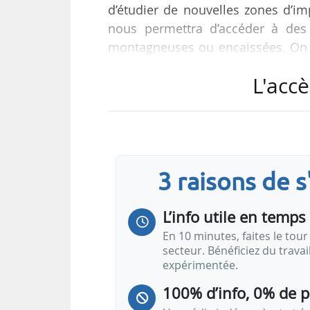
d’étudier de nouvelles zones d’im
nous permettra d’accéder à des 
montagneuses ou encaissées. On 
des composants d’éoliennes volu
L'accè
tour est joué », déclare Erwan S
renouvelables France, à News Tank
La branche « renouvelables » de
française, un accord pour dévelop
3 raisons de 
L’info utile en temps 
En 10 minutes, faites le tour 
secteur. Bénéficiez du trava
expérimentée.
100% d’info, 0% de 