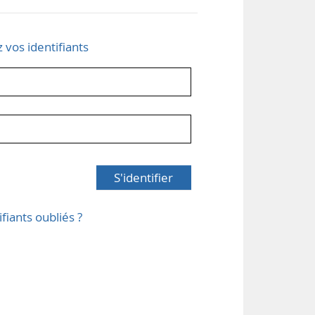
z vos identifiants
S'identifier
ifiants oubliés ?