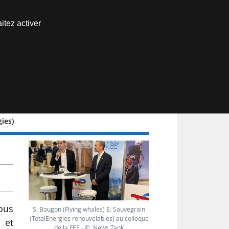
Nous joindre
itez activer
Espace abonné
gies)
ous
S. Bougon (Flying whales) E. Sauvegrain
(TotalEnergies renouvelables) au colloque
 et
de la FEE - © News Tank