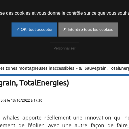
Prendre un rendez-vous
lise des cookies et vous donne le contrôle sur ce que vous souha
✓ OK, tout accepter
✗ Interdire tous les cookies
Personnaliser
es les zones montagneuses inaccessibles » (E. Sauvegrain, TotalEner
, finies les zones montagneuses
grain, TotalEnergies)
ublié le
13/10/2022 à 17:30
g whales apporte réellement une innovation qui n
ement de l’éolien avec une autre façon de faire,