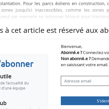
plantation. Pour les parcs éoliens en construction, 
zones jusqu’ici inaccessibles, comme les zones p
peut par exemple se retrouver bloqué pour transpor
mineux notamment sous des ponts. Avec le ballon,
s à cet article est réservé aux 
auvegrain, directeur des opérations chez TotalEnerg
 au colloque de la FEE le 13/10/2022.
Bienvenue,
 l’énergéticien a signé avec Flying whales, start
Abonné.e ?
Connectez-vou
per le transport…
Non abonné.e ?
Demandez
s'abonner
en saisissant votre email.
utile
de l’actualité du
il d’une équipe
S'iden
pub