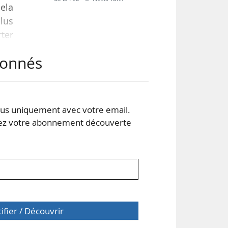
cela
lus
ter
 le
abonnés
ies
-up
s uniquement avec votre email.
 votre abonnement découverte
tifier / Découvrir