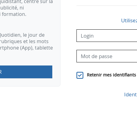
idistant, centré sur la
ublicité, ni
i formation.
Utilise
uotidien, le jour de
rubriques et les mots
artphone (App), tablette
R
Retenir mes identifiants
Ident