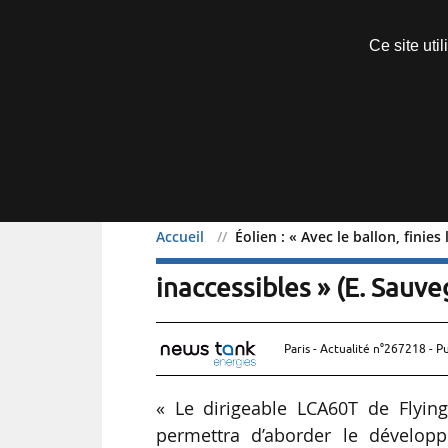
Découvrir sans engagement
Ce site uti
Menu
Accueil
Éolien : « Avec le ballon, fini
Éolien : « Avec le ballon
inaccessibles » (E. Sauve
Paris - Actualité n°267218 - P
« Le dirigeable LCA60T de Flyin
permettra d’aborder le développ