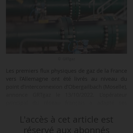
© GRTgaz
Les premiers flux physiques de gaz de la France
vers l’Allemagne ont été livrés au niveau du
point d’interconnexion d’Obergailbach (Moselle),
annonce GRTgaz le 13/10/2022. L’opérateur
principal du réseau français a adapté ses
infrastructures et établi une offre de
L'accès à cet article est
commercialisation pour fournir du gaz naturel
de la France vers l’Allemagne. Dans le contexte
réservé aux abonnés