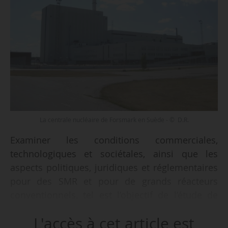
La centrale nucléaire de Forsmark en Suède - © D.R.
Examiner les conditions commerciales,
technologiques et sociétales, ainsi que les
aspects politiques, juridiques et réglementaires
pour des SMR et pour de grands réacteurs
conventionnels, tel est l’objectif de l’étude de
faisabilité lancée par Fortum, annonce
L'accès à cet article est
l’énergéticien finlandais le 17/10/2022. Les