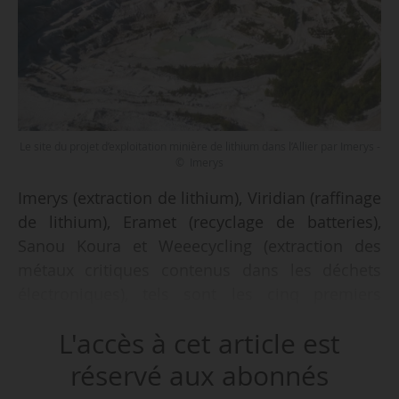
Le site du projet d’exploitation minière de lithium dans l’Allier par Imerys -
© Imerys
Imerys (extraction de lithium), Viridian (raffinage
de lithium), Eramet (recyclage de batteries),
Sanou Koura et Weeecycling (extraction des
métaux critiques contenus dans les déchets
électroniques), tels sont les cinq premiers
lauréats de l’appel à projets « Métaux
L'accès à cet article est
critiques », annoncent Bruno Le Maire, ministre
de l’Économie, des Finances et de la
réservé aux abonnés
Souveraineté industrielle et numérique, Agnès