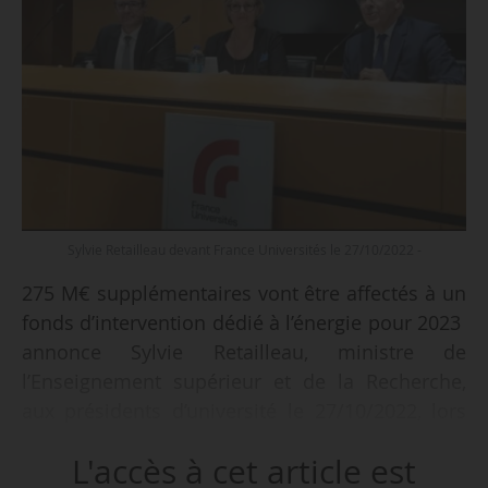
Sylvie Retailleau devant France Universités le 27/10/2022 -
275 M€ supplémentaires vont être affectés à un
fonds d’intervention dédié à l’énergie pour 2023
annonce Sylvie Retailleau, ministre de
l’Enseignement supérieur et de la Recherche,
aux présidents d’université le 27/10/2022, lors
d’une assemblée générale de France
L'accès à cet article est
Universités. « L’aide devrait être versée au