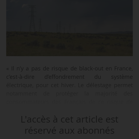
« Il n’y a pas de risque de black-out en France,
c’est-à-dire d’effondrement du système
électrique, pour cet hiver. Le délestage permet
notamment de protéger la majorité des
consommateurs des Français de ce risque de
black-out », déclare Jean-Paul Roubin, directeur
L'accès à cet article est
exécutif Clients et opération du système
électrique de RTE, le 27/10/2022. Aux côtés de
réservé aux abonnés
Thierry Sudret, directeur Exploitation et