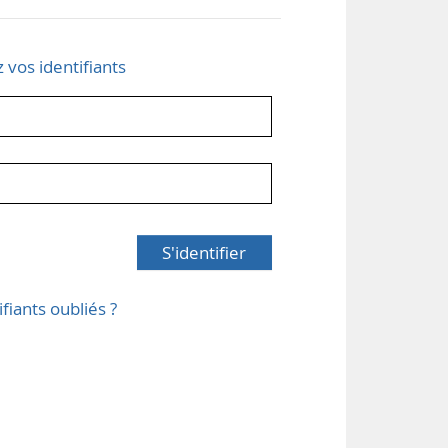
z vos identifiants
S'identifier
ifiants oubliés ?