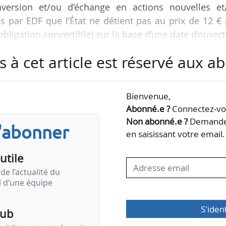
nversion et/ou d’échange en actions nouvelles et
 par EDF que l’État ne détient pas au prix de 12 €
bligation convertible) sur la base d’une date d’ouver
s à cet article est réservé aux 
 considère que l’offre aux actionnaires et aux port
êts d’EDF, de ses actionnaires et de ses salariés.
Bienvenue,
rteurs d’Oceanes EDF d’apporter leurs titres à l’of
Abonné.e ?
Connectez-vou
tion et le projet…
Non abonné.e ?
Demandez
s'abonner
en saisissant votre email.
utile
de l’actualité du
il d’une équipe
S'iden
pub