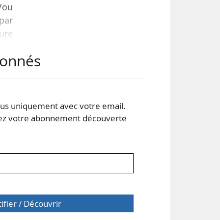
/ou
 par
ture
abonnés
eurs
 Il
fre.
s uniquement avec votre email.
 votre abonnement découverte
tifier / Découvrir