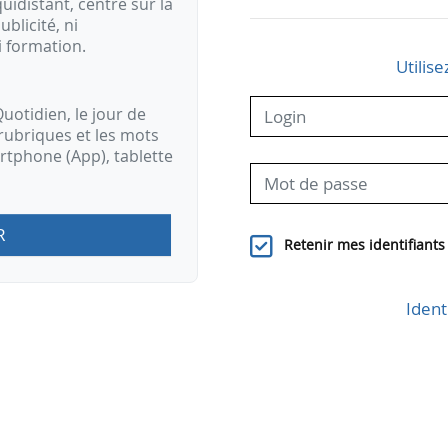
idistant, centré sur la
ublicité, ni
i formation.
Utilise
uotidien, le jour de
rubriques et les mots
artphone (App), tablette
R
Retenir mes identifiants
Ident