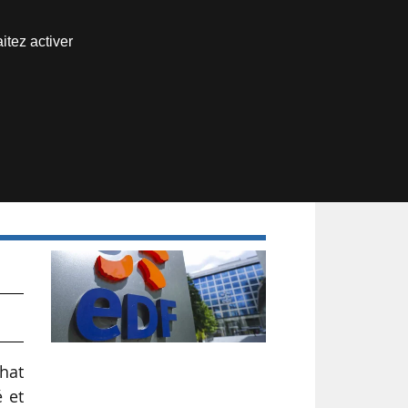
Nous joindre
itez activer
Espace abonné
chat
é et