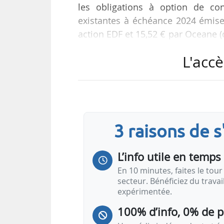
les obligations à option de co
existantes à échéance 2024 émises
action EDF et 15,52 € par Oceane (o
de l’offre au 10/11/2022.
L'accè
Le conseil d’administration d’EDF
d’Oceanes est conforme aux intér
recommande aux actionnaires et po
L’offre, le projet de note d’informa
3 raisons de 
L’info utile en temps 
En 10 minutes, faites le tour 
secteur. Bénéficiez du trava
expérimentée.
100% d’info, 0% de 