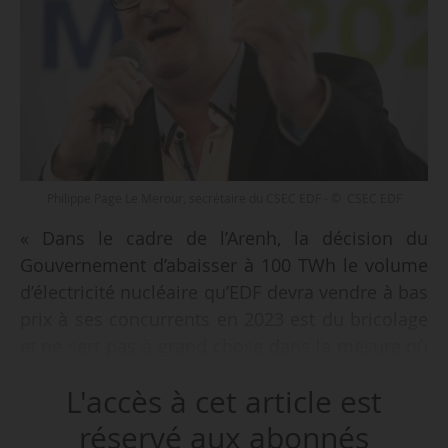
Philippe Page Le Merour, secrétaire du CSEC EDF - © CSEC EDF
« Dans le cadre de l’Arenh, la décision du
Gouvernement d’abaisser à 100 TWh le volume
d’électricité nucléaire qu’EDF devra vendre à bas
prix à ses concurrents en 2023 est du bricolage
et ne sert pas à grand chose dans la mesure où
le tarif de 42€/MWh serait maintenu. Ceci est en
L'accès à cet article est
totale contradiction avec le vote par le
Parlement de la loi sur le pouvoir d’achat du
réservé aux abonnés