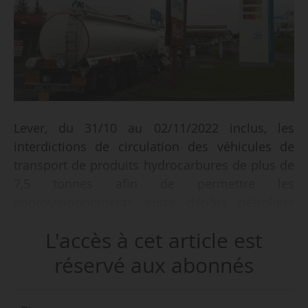
Lever, du 31/10 au 02/11/2022 inclus, les
interdictions de circulation des véhicules de
transport de produits hydrocarbures de plus de
7,5 tonnes afin de permettre les
approvisionnements entre dépôts pétroliers
ainsi que depuis les dépôts pétroliers vers les
L'accès à cet article est
points de distribution et les clients finaux, tel
est l’objet de l’arrêté du ministère de l’Intérieur
réservé aux abonnés
et des Outre-mer et du ministre de la Transition
écologique et de la Cohésion des territoires en