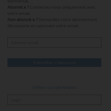
Bienvenue,
date du 27/10/2022, publié au Journal officiel le
Abonné.e ?
Connectez-vous uniquement avec
29/10/2022. Le retour à vide des véhicules
votre email.
mentionnés est autorisé pour ces jours de levée
Non abonné.e ?
Demandez votre abonnement
d’interdiction sur le territoire français.
découverte en saisissant votre email.
Cette levée ne concerne pas les véhicules de
transport de butane, de propane et de gaz à
usages industriels. Les conducteurs des
véhicules doivent pouvoir…
S'identifier / Découvrir
Utilisez vos identifiants