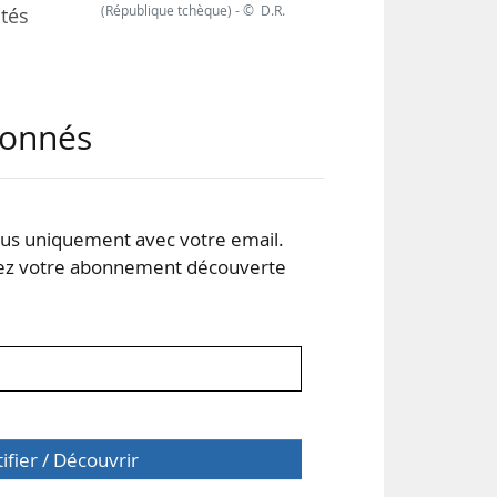
(République tchèque) - © D.R.
tés
ans
abonnés
ales
s le
mé à
s uniquement avec votre email.
 votre abonnement découverte
tifier / Découvrir