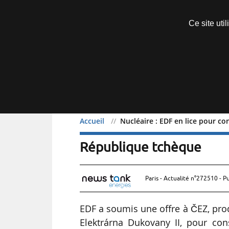
Découvrir sans engagement
Ce site uti
Menu
Accueil
Nucléaire : EDF en lice pour c
Nucléaire : EDF en lice 
République tchèque
Paris - Actualité n°272510 - P
EDF a soumis une offre à ČEZ, produc
Elektrárna Dukovany II, pour co