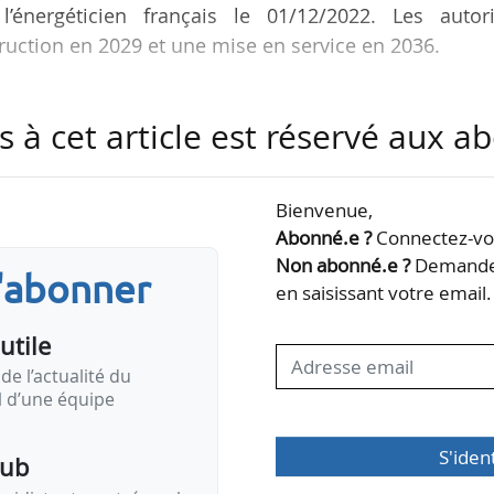
’énergéticien français le 01/12/2022. Les autori
ruction en 2029 et une mise en service en 2036.
tinghouse, groupe américano-canadien spécialisé d
s à cet article est réservé aux 
rea Electric Power Corporation qui exploite des centr
ffres de Rosatom, énergéticien russe spécialisé dan
inois, ont été retirées. L’appel d’offres est esti
Bienvenue,
Abonné.e ?
Connectez-vou
Non abonné.e ?
Demandez
s'abonner
en saisissant votre email.
utile
de l’actualité du
il d’une équipe
S'iden
pub