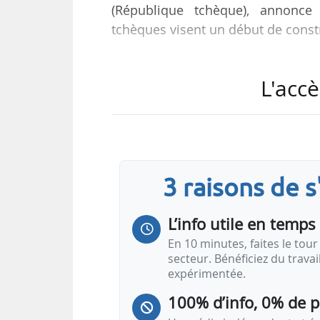
(République tchèque), annonce l
tchèques visent un début de const
EDF est en concurrence avec Wes
L'accè
le nucléaire et KHNP, filiale de Ko
nucléaires en Corée du Sud. Les o
nucléaire et de CGN, opérateur ch
plusieurs milliards d’euros.
L’EPR 1200
3 raisons de 
L’
EPR
de 1200
MWe
…
L’info utile en temps 
En 10 minutes, faites le tour 
secteur. Bénéficiez du trava
expérimentée.
100% d’info, 0% de 