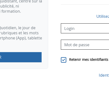
idistant, centré sur la
ublicité, ni
i formation.
Utilise
uotidien, le jour de
rubriques et les mots
artphone (App), tablette
R
Retenir mes identifiants
Ident