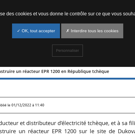
Prendre un rendez-vous
lise des cookies et vous donne le contrôle sur ce que vous souha
✓ OK, tout accepter
✗ Interdire tous les cookies
Personnaliser
onstruire un réacteur EPR 1200 en République tchèque
pour construire un réacteur EPR 1200 e
ublié le
01/12/2022 à 11:40
teur et distributeur d’électricité tchèque, et à sa fil
nstruire un réacteur EPR 1200 sur le site de Dukov