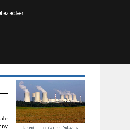
Nous joindre
itez activer
Espace abonné
n
iale
any
La centrale nucléaire de Dukovany