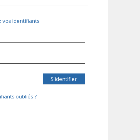
z vos identifiants
S'identifier
ifiants oubliés ?