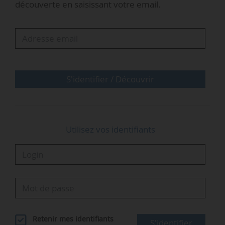
découverte en saisissant votre email.
séance publique à partir du 05/12/2022.
« Ce projet de loi préfigure la discussion
parlementaire de 2023 sur la loi de
Programmation énergie-climat, c’est un réel…
S'identifier / Découvrir
Utilisez vos identifiants
Retenir mes identifiants
S'identifier