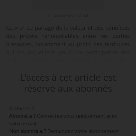
© Réseau Action Climat
Œuvrer au partage de la valeur et des bénéfices
des projets renouvelables entre les parties
prenantes, notamment au profit des territoires
qui les accueillent, pour une participation des
projets d’énergies renouvelables à la transition
énergétique des territoires, telle est l’une des
L'accès à cet article est
demandes formulées par le Réseau Action
Climat concernant le projet de loi sur
réservé aux abonnés
l’accélération des énergies renouvelables, le
01/12/2022. La fédération d’associations
Bienvenue,
réclame « un projet de loi à la hauteur des
Abonné.e ?
Connectez-vous uniquement avec
enjeux », et demande à l’Assemblée nationale
votre email.
d’améliorer le texte proposé sur son ambition
Non abonné.e ?
Demandez votre abonnement
d’accélération, discuté par les députés en