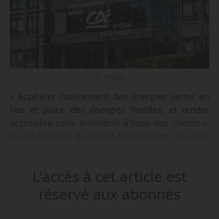
© Pixabay
« Accélérer l’avènement des énergies vertes en
lieu et place des énergies fossiles, et rendre
accessible cette transition à tous nos clients »,
tel est l’objectif du Crédit Agricole dans le cadre
de sa stratégie de neutralité carbone et de
transition énergétique, annonce le groupe
L'accès à cet article est
bancaire français le 06/12/2022. « Stopper
uniquement le financement des énergies
réservé aux abonnés
fossiles permettrait de verdir rapidement notre
bilan, mais pénaliserait toutes les populations