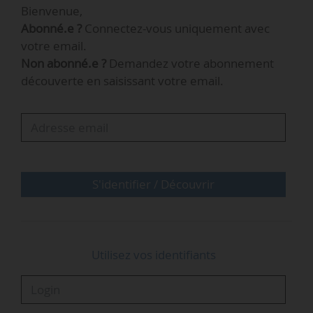
Bienvenue,
encore dépendantes de ces énergies sans les
Abonné.e ?
Connectez-vous uniquement avec
accompagner dans leur propre transition. »
votre email.
Non abonné.e ?
Demandez votre abonnement
Le Crédit Agricole souhaite structurer son action
découverte en saisissant votre email.
pour inclure l’ensemble de ses clients, grands
groupes, PME et ménages. La banque française
prévoit d’agir sur trois leviers : coordonner
l’écosystème des entités du groupe dans la
perspective de…
S'identifier / Découvrir
Utilisez vos identifiants