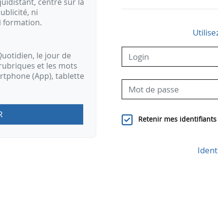
idistant, centré sur la
ublicité, ni
i formation.
Utilise
uotidien, le jour de
rubriques et les mots
artphone (App), tablette
R
Retenir mes identifiants
Ident