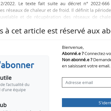
/12/2022. Le texte fait suite au décret n° 2022-666
s réseaux de chaleur et de froid. Il définit la périod
ouvelable et de récupération des réseaux de chale
réer, prévoit les indicateurs relatifs aux performa
s à cet article est réservé aux 
eau et spécifie le contenu et le processus de l’au
 prévoit des modifications de coordination avec certa
e faisabilité et aux attestations pour les…
Bienvenue,
Abonné.e ?
Connectez-vou
Non abonné.e ?
Demandez
s'abonner
en saisissant votre email.
utile
de l’actualité du
il d’une équipe
S'iden
pub