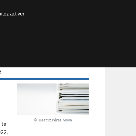
Nous joindre
itez activer
Espace abonné
é
de
© Beatriz Pérez Moya
 tel
022,