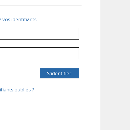
z vos identifiants
S'identifier
ifiants oubliés ?