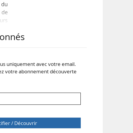
 du
e de
urs
nces
abonnés
dit
ines
s uniquement avec votre email.
 votre abonnement découverte
tifier / Découvrir