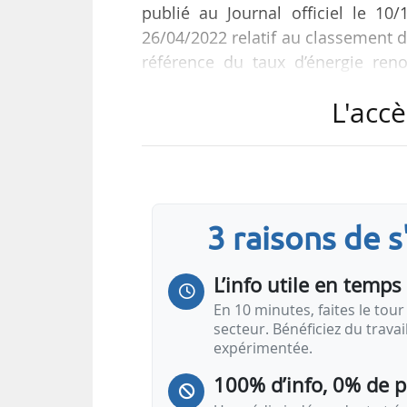
publié au Journal officiel le 10
26/04/2022 relatif au classement de
référence du taux d’énergie ren
existants et pour les réseaux à c
L'accè
techniques et économiques du rés
énergétique. Par ailleurs, l’arrêté
dispositions relatives aux études d
3 raisons de 
L’info utile en temps 
En 10 minutes, faites le tour 
secteur. Bénéficiez du trava
expérimentée.
100% d’info, 0% de 