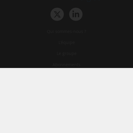
Qui sommes-nous ?
L‘équipe
Le groupe
Abonnements
Contact
Archives
CGA
Mentions légales
Confidentialité
Cookies