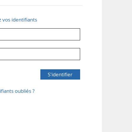
z vos identifiants
S'identifier
ifiants oubliés ?