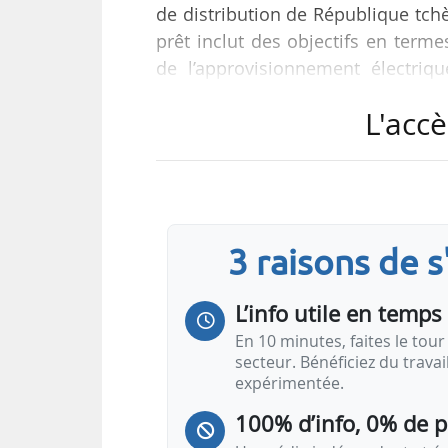
de distribution de République tch
prêt inclut des objectifs en terme
de l’approvisionnement électriqu
commande à distance du réseau,
L'accè
production renouvelable. Il s’a
République tchèque par la BEI.
« Ce nouveau prêt de la BEI no
distribution et à intégrer de nouv
3 raisons de 
L’info utile en temps 
En 10 minutes, faites le tour 
secteur. Bénéficiez du trava
expérimentée.
100% d’info, 0% de 