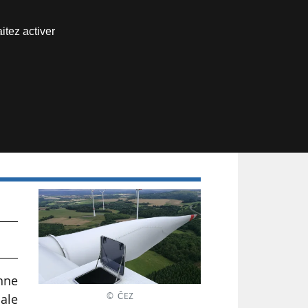
Nous joindre
itez activer
Espace abonné
le
nne
© ČEZ
nale