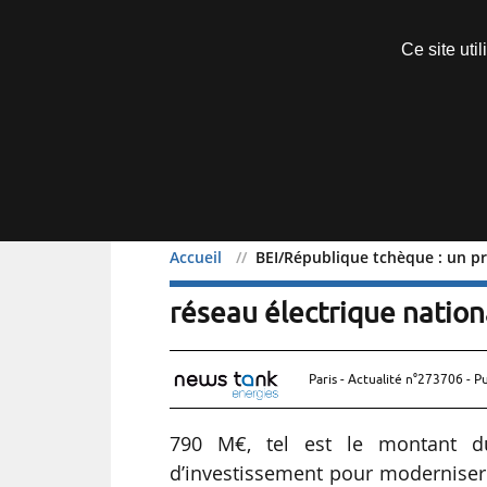
Découvrir sans engagement
Ce site uti
Menu
Accueil
BEI/République tchèque : un pr
BEI/République tchèque 
réseau électrique nation
Paris - Actualité n°273706 - P
790 M€, tel est le montant d
d’investissement pour moderniser 