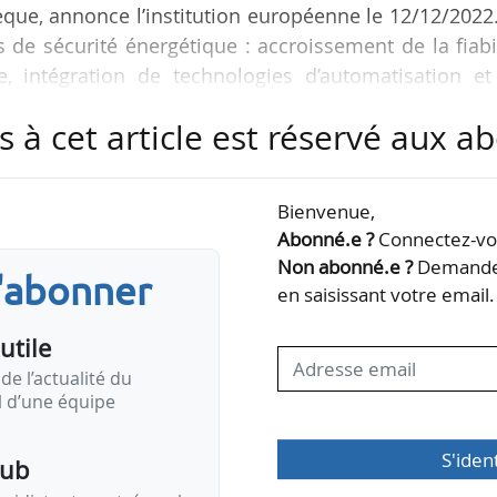
èque, annonce l’institution européenne le 12/12/2022
s de sécurité énergétique : accroissement de la fiabi
e, intégration de technologies d’automatisation et
 raccordement de 2,2 GW de nouvelles capacités
s à cet article est réservé aux 
git également du prêt le plus important accordé à
Bienvenue,
us aidera à accélérer la modernisation du réseau
Abonné.e ?
Connectez-vou
elles sources d’énergie renouvelable dont la…
Non abonné.e ?
Demandez
s'abonner
en saisissant votre email.
utile
de l’actualité du
il d’une équipe
S'iden
pub