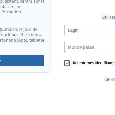
idistant, centré sur la
ublicité, ni
i formation.
Utilise
uotidien, le jour de
rubriques et les mots
artphone (App), tablette
R
Retenir mes identifiants
Ident