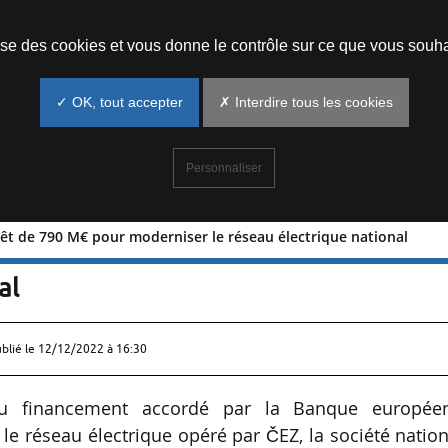
Prendre un rendez-vous
lise des cookies et vous donne le contrôle sur ce que vous souha
✓ OK, tout accepter
✗ Interdire tous les cookies
Personnaliser
êt de 790 M€ pour moderniser le réseau électrique national
: un prêt de 790 M€ pour moderniser 
al
ublié le
12/12/2022 à 16:30
u financement accordé par la Banque europée
le réseau électrique opéré par ČEZ, la société natio