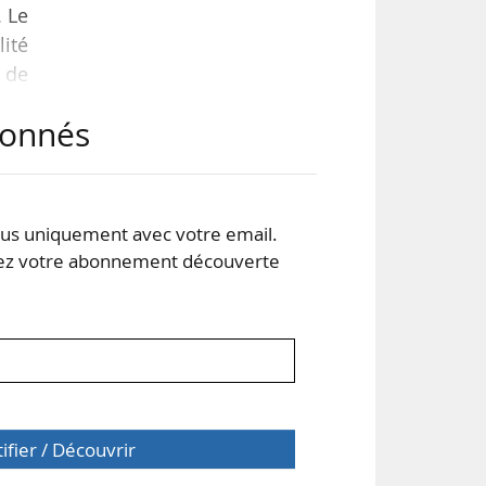
. Le
lité
 de
 de
abonnés
 la
 de
s uniquement avec votre email.
 votre abonnement découverte
tifier / Découvrir