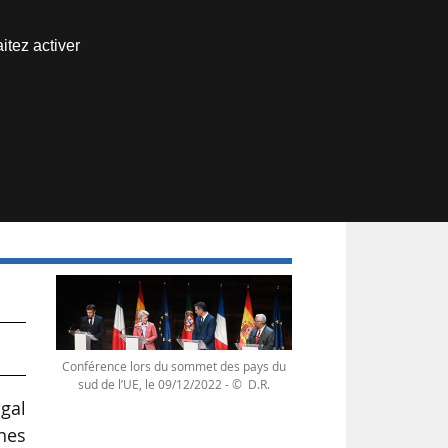
Nous joindre
itez activer
Espace abonné
Conférence lors du sommet des pays du
sud de l’UE, le 09/12/2022 - © D.R.
ugal
nnes