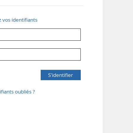
z vos identifiants
S'identifier
ifiants oubliés ?