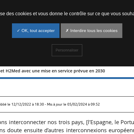
Prendre un rendez-vous
lise des cookies et vous donne le contrôle sur ce que vous souha
✓ OK, tout accepter
✗ Interdire tous les cookies
Personnaliser
et H2Med avec une mise en service prévue en 2030
du projet H2Med avec une mise en
ublié le
12/12/2022 à 18:30
- Mis à jour le 05/02/2024 à 09:52
ns interconnecter nos trois pays, [l’Espagne, le Port
sans doute ensuite d’autres interconnexions europée