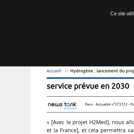
Découvrir sans engagement
Ce site uti
Menu
Accueil
Hydrogène : lancement du proj
Hydrogène : lancement 
service prévue en 2030
Paris - Actualité n°273723 - P
« [Avec le projet H2Med], nous allo
et la France], et cela permettra 