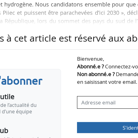
cet hydrogène. Nous candidatons ensemble pour que 
 Piiec et puissent être parachevées d’ici 2030 », déc
a République, lors du sommet des pays du sud de l’
f pays membres de l’UE (la France, l’Italie, l’Espagne
s à cet article est réservé aux 
la Slovénie et la Croatie) avec pour objectif de créer
pe.
Bienvenue,
 en œuvre deux gazoducs d’ici 2030, l’un entre Celou
Abonné.e ?
Connectez-vou
Non abonné.e ?
Demandez
s'abonner
en saisissant votre email.
utile
de l’actualité du
il d’une équipe
S'iden
pub