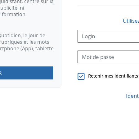
idistant, centré sur la
ublicité, ni
i formation.
Utilise
uotidien, le jour de
rubriques et les mots
artphone (App), tablette
R
Retenir mes identifiants
Ident