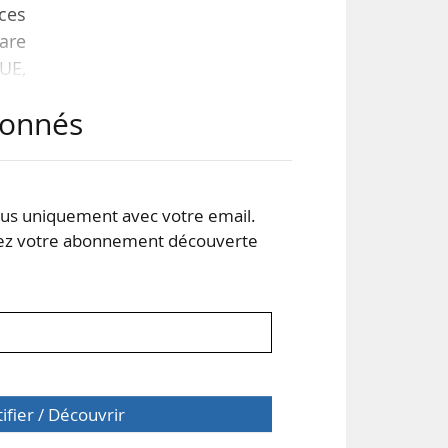
ces
lare
UE,
, le
abonnés
 une
rico
s uniquement avec votre email.
 votre abonnement découverte
tifier / Découvrir