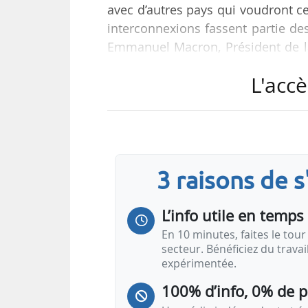
avec d’autres pays qui voudront 
interconnexions fassent partie des
Emmanuel Macron, Président de l
le 09/12/2022. Le sommet réunit neu
L'accè
Portugal, la Grèce, Chypre, Malte, 
alliance des pays du sud de l’Euro
Le projet H2Med consiste à mettre
(Portugal) et Zamora (Espagne)…
3 raisons de 
L’info utile en temps 
En 10 minutes, faites le tour 
secteur. Bénéficiez du trava
expérimentée.
100% d’info, 0% de 