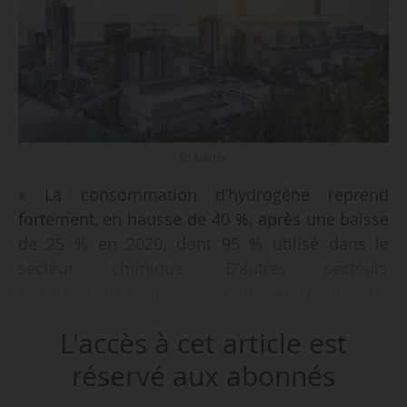
© Ademe
« La consommation d’hydrogène reprend
fortement, en hausse de 40 %, après une baisse
de 25 % en 2020, dont 95 % utilisé dans le
secteur chimique. D’autres secteurs
commencent également à utiliser l’hydrogène
comme le secteur électronique,
L'accès à cet article est
l’agroalimentaire et la métallurgie mais dans
des proportions minimes, avec moins de 0,2 %
réservé aux abonnés
de leur consommation énergétique », déclare