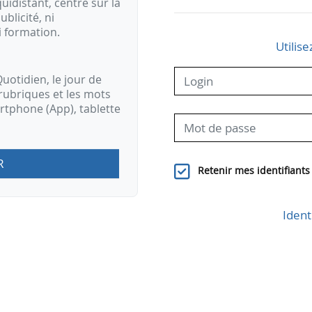
idistant, centré sur la
ublicité, ni
i formation.
Utilise
uotidien, le jour de
rubriques et les mots
artphone (App), tablette
R
Retenir mes identifiants
Ident