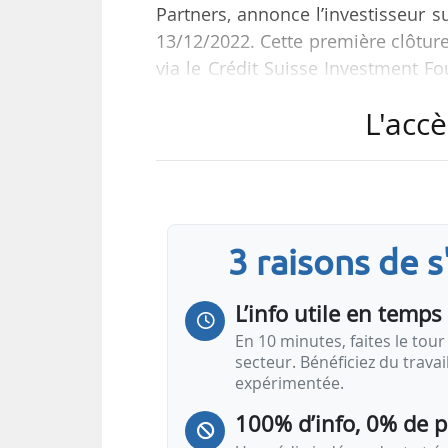
Partners, annonce l’investisseur su
13/12/2022. Cette première clôtur
via le Crédit Suisse Investment F
d’ici la clôture finale fin 2024.
L'accè
Au cours de cette première phase, E
départ du fonds comprennent une
d’EnR Boralex ; et une participati
dans la branche mondiale d’énerg
3 raisons de 
L’info utile en temps 
En 10 minutes, faites le tour 
secteur. Bénéficiez du trava
expérimentée.
100% d’info, 0% de 