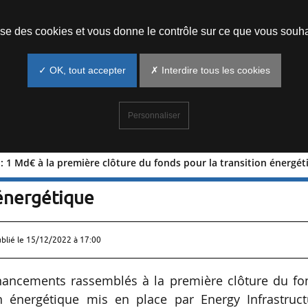
Prendre un rendez-vous
lise des cookies et vous donne le contrôle sur ce que vous souha
✓ OK, tout accepter
✗ Interdire tous les cookies
Personnaliser
 : 1 Md€ à la première clôture du fonds pour la transition énergét
rtners : 1 Md€ à la première clôture d
 énergétique
ublié le
15/12/2022 à 17:00
inancements rassemblés à la première clôture du fo
ion énergétique mis en place par Energy Infrastruct