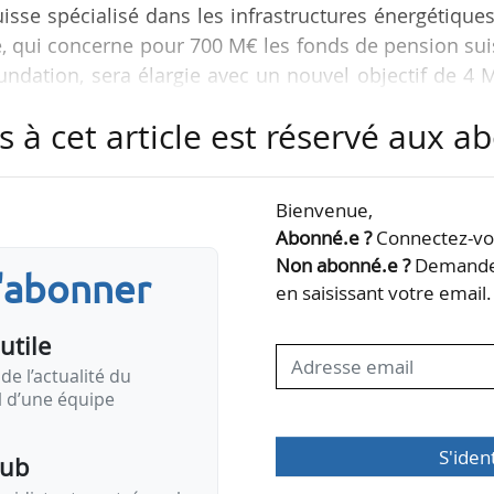
isse spécialisé dans les infrastructures énergétiques
e, qui concerne pour 700 M€ les fonds de pension su
oundation, sera élargie avec un nouvel objectif de 4
s à cet article est réservé aux 
IP a conclu deux transactions principales : les actif
 participation de 30 % dans la plateforme frança
Bienvenue,
on de 25 % en association avec Crédit Agricole Assura
Abonné.e ?
Connectez-vou
ies renouvelables de…
Non abonné.e ?
Demandez
s'abonner
en saisissant votre email.
utile
de l’actualité du
il d’une équipe
S'iden
pub