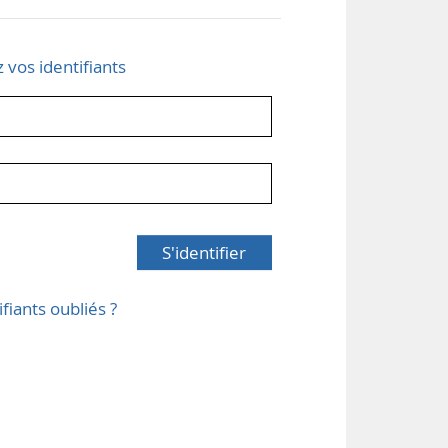
z vos identifiants
S'identifier
ifiants oubliés ?