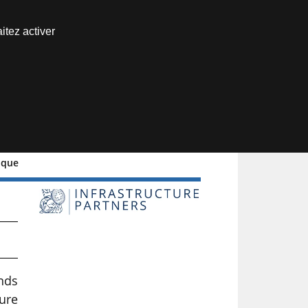
Nous joindre
itez activer
Espace abonné
ique
u
nds
ure