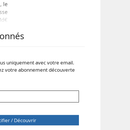
, le
isse
 Md€
abonnés
s de
ise
nces
s uniquement avec votre email.
 votre abonnement découverte
tifier / Découvrir