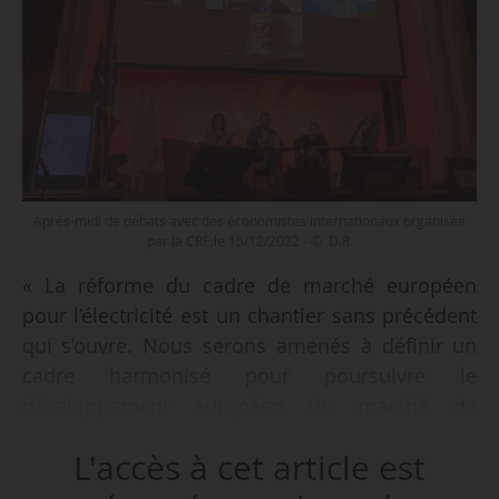
Après-midi de débats avec des économistes internationaux organisée
par la CRE le 15/12/2022 - © D.R.
« La réforme du cadre de marché européen
pour l’électricité est un chantier sans précédent
qui s’ouvre. Nous serons amenés à définir un
cadre harmonisé pour poursuivre le
développement européen du marché de
l’électricité. Pour cela, nous devons réinterroger
L'accès à cet article est
des choix dont certains ont été faits il y a 25
ans », déclare Agnès Pannier-Runacher, ministre