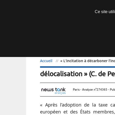
Découvrir sans engagement
Ce site uti
Menu
Accueil
« L’incitation à décarboner l’in
« L’incitation à décarbon
délocalisation » (C. de Pe
Paris - Analyse n°274365 - Pub
« Après l’adoption de la taxe c
européen et des États membres, l