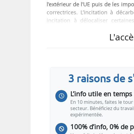
l’extérieur de l’UE puis de les imp
correctrices. L’incitation à déca
incitation à délocaliser certaine
professeur d’Économie et fondateu
L'accè
Dauphine, dans une analyse trans
« La taxe carbone aux frontières
réglementaires proposées en juille
le dispositif ouvre les…
3 raisons de 
L’info utile en temps 
En 10 minutes, faites le tour 
secteur. Bénéficiez du trava
expérimentée.
100% d’info, 0% de 