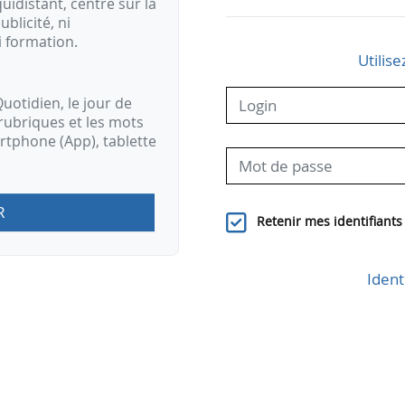
idistant, centré sur la
ublicité, ni
i formation.
Utilise
uotidien, le jour de
rubriques et les mots
artphone (App), tablette
R
Retenir mes identifiants
Ident