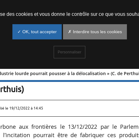
Prendre un rendez-vous
lise des cookies et vous donne le contrôle sur ce que vous souha
✓ OK, tout accepter
✗ Interdire tous les cookies
Personnaliser
dustrie lourde pourrait pousser à la délocalisation » (C. de Perthu
er l’industrie lourde pourrait pousser à
rthuis)
lié le
19/12/2022 à 14:45
arbone aux frontières le 13/12/2022 par le Parlem
’incitation pourrait être de fabriquer ces produit