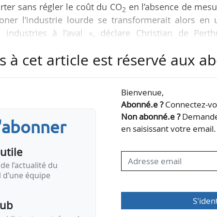
orter sans régler le coût du CO
en l’absence de mesu
2
rboner l’industrie lourde se transformerait alors en
s industries à l’aval », déclare Christian de Perth
r de la Chaire Économie du Climat à l’Université Pa
s à cet article est réservé aux 
mise à News Tank le 19/12/2022.
 est un volet important des 13 mesures législatives
Bienvenue,
t 2021 par la Commission dans le cadre du Fit for 55
Abonné.e ?
Connectez-vou
Non abonné.e ?
Demandez
s'abonner
en saisissant votre email.
utile
de l’actualité du
il d’une équipe
S'iden
pub