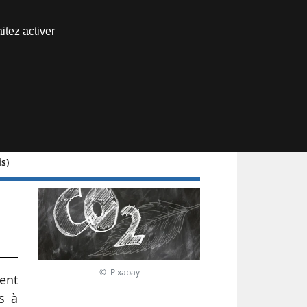
Nous joindre
itez activer
Espace abonné
is)
 la
© Pixabay
ent
s à