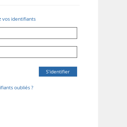
z vos identifiants
S'identifier
ifiants oubliés ?