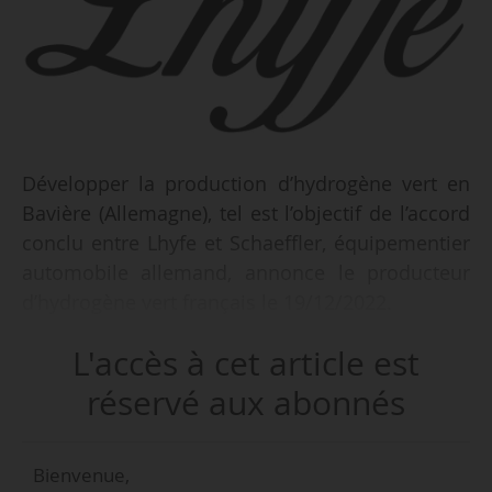
Développer la production d’hydrogène vert en
Bavière (Allemagne), tel est l’objectif de l’accord
conclu entre Lhyfe et Schaeffler, équipementier
automobile allemand, annonce le producteur
d’hydrogène vert français le 19/12/2022.
L'accès à cet article est
La lettre d’intention signée prévoit la
construction et l’exploitation par Lhyfe d’une
réservé aux abonnés
unité de production d’hydrogène vert par
électrolyse, d’une capacité allant jusqu’à 15 MW,
Bienvenue,
sur l’usine Schaeffler d’Herzogenaurach. Lhyfe