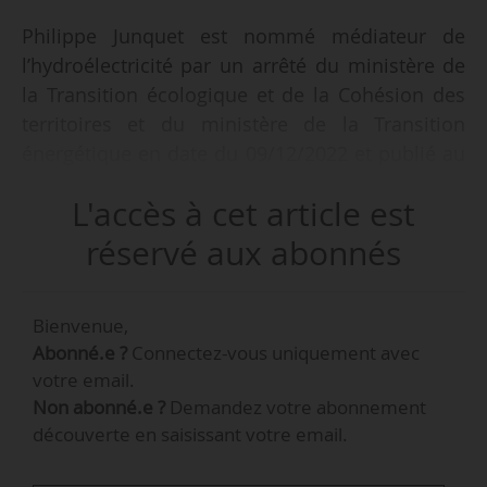
Philippe Junquet est nommé médiateur de
l’hydroélectricité par un arrêté du ministère de
la Transition écologique et de la Cohésion des
territoires et du ministère de la Transition
énergétique en date du 09/12/2022 et publié au
Journal officiel le 20/12/2022.
L'accès à cet article est
Les missions du médiateur de l’hydroélectricité
réservé aux abonnés
sont notamment d’aider à la recherche de
solutions amiables aux difficultés ou
Bienvenue,
désaccords rencontrés par les porteurs de
Abonné.e ?
Connectez-vous uniquement avec
projets ou exploitants d’installations
votre email.
hydroélectriques, et de préciser les modalités
Non abonné.e ?
Demandez votre abonnement
d’application du portail national de
découverte en saisissant votre email.
l’hydroélectricité.