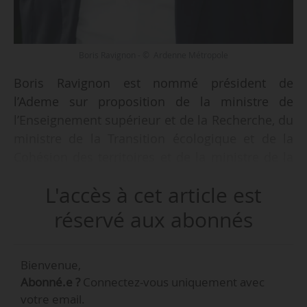
Boris Ravignon - © Ardenne Métropole
Boris Ravignon est nommé président de
l’Ademe sur proposition de la ministre de
l’Enseignement supérieur et de la Recherche, du
ministre de la Transition écologique et de la
Cohésion des territoires et de la ministre de la
Transition énergétique, à l’issue du Conseil des
L'accès à cet article est
ministres, le 22/12/2022. Il remplace Arnaud
Leroy, qui a quitté son poste le 09/06/2022.
réservé aux abonnés
Patrick Lavarde assure l’intérim de l’agence
depuis le 30/08/2022. Boris Ravignon est maire
Bienvenue,
de Charleville-Mézières (Ardennes) depuis
Abonné.e ?
Connectez-vous uniquement avec
mars 2014 et président d’Ardenne Métropole
votre email.
depuis avril 2014, deux mandats qu’il