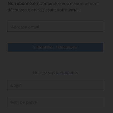
Non abonné.e ?
Demandez votre abonnement
conservera en plus de son nouveau rôle en tant
découverte en saisissant votre email.
que président de l’Ademe. Boris Ravignon était
également vice-président en charge de
l’économie, des fonds européens et de la
commande publique à la Région Grand Est
depuis…
S'identifier / Découvrir
Utilisez vos identifiants