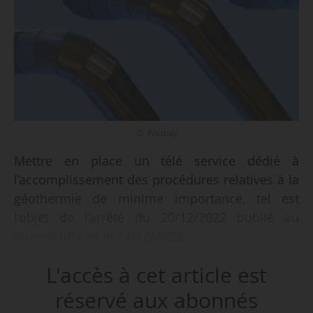
© Pixabay
Mettre en place un télé service dédié à
l’accomplissement des procédures relatives à la
géothermie de minime importance, tel est
l’objet de l’arrêté du 20/12/2022 publié au
Journal officiel le 24/12/2022.
L'accès à cet article est
Plusieurs procédures de déclaration sont
requises dans le cadre de l’ouverture,
réservé aux abonnés
l’exploitation et l’arrêt d’une activité