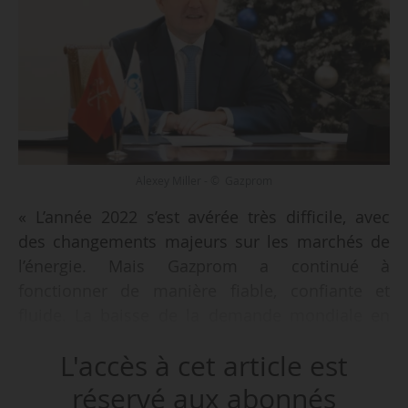
Alexey Miller - © Gazprom
« L’année 2022 s’est avérée très difficile, avec
des changements majeurs sur les marchés de
l’énergie. Mais Gazprom a continué à
fonctionner de manière fiable, confiante et
fluide. La baisse de la demande mondiale en
2022 est de 65 milliards de mètres cubes de gaz,
L'accès à cet article est
dont 55 milliards concernant les 27 pays
européens », déclare Alexey Miller, PDG de
réservé aux abonnés