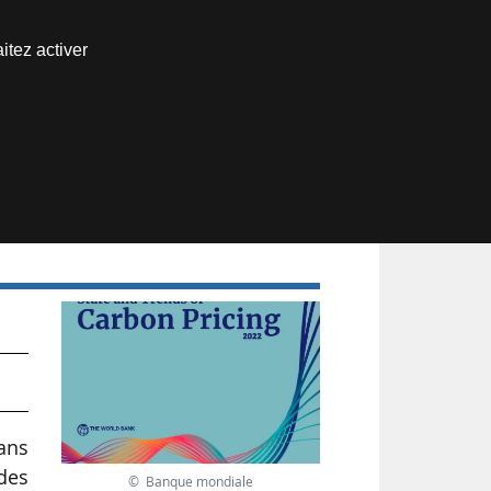
Nous joindre
itez activer
Espace abonné
dans
des
© Banque mondiale