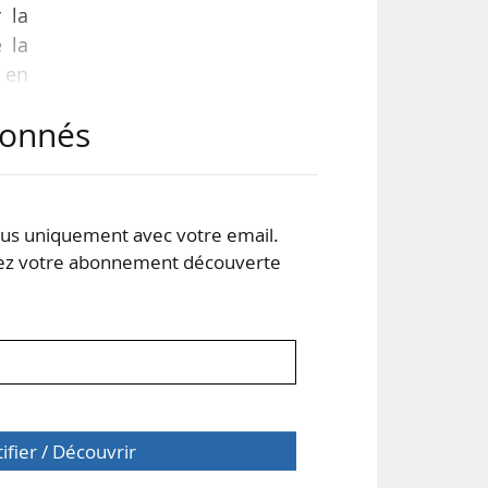
 la
e la
 en
abonnés
s uniquement avec votre email.
 votre abonnement découverte
tifier / Découvrir