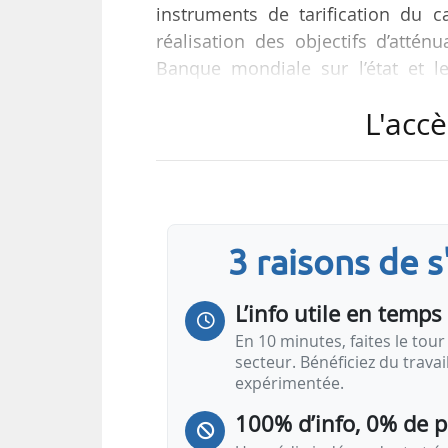
instruments de tarification du c
réalisation des objectifs d’attén
Banque mondiale sur l’état et l
mai 2022.
L'accè
Contact
Oliver
Joy
Responsable presse UE
Presse
3 raisons de 
Banque mondiale
+32 25520059
L’info utile en temps 
ojoy@worldbank.org
En 10 minutes, faites le tour 
secteur. Bénéficiez du trava
expérimentée.
100% d’info, 0% de 