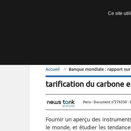
Découvrir sans engagement
Ce site uti
Menu
Accueil
Banque mondiale : rapport sur l
Banque mondiale : rapport
tarification du carbone 
Paris - Document n°276350 - 
Fournir un aperçu des instruments
le monde, et étudier les tendanc