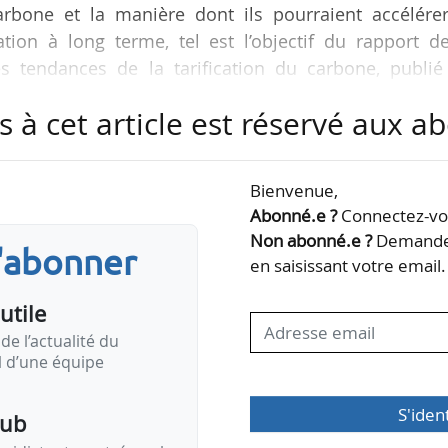
arbone et la manière dont ils pourraient accélérer
uation à long terme, tel est l’objectif du rapport d
es tendances de la tarification du carbone, publié
s à cet article est réservé aux 
Bienvenue,
Abonné.e ?
Connectez-vou
Non abonné.e ?
Demandez
s'abonner
en saisissant votre email.
utile
de l’actualité du
il d’une équipe
S'iden
pub