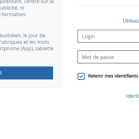
idistant, centré sur la
ublicité, ni
i formation.
Utilise
uotidien, le jour de
rubriques et les mots
artphone (App), tablette
R
Retenir mes identifiants
Ident