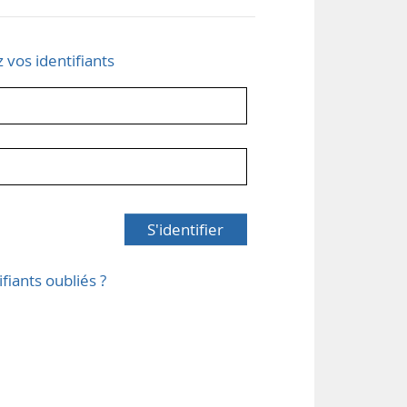
z vos identifiants
S'identifier
ifiants oubliés ?