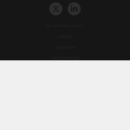
Qui sommes-nous ?
L‘équipe
Le groupe
Abonnements
Contact
Archives
CGA
Mentions légales
Confidentialité
Cookies