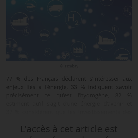
© Pixabay
77 % des Français déclarent s’intéresser aux
enjeux liés à l’énergie, 33 % indiquent savoir
précisément ce qu’est l’hydrogène, 82 %
estiment qu’il s’agit d’une énergie d’avenir et
37 % considèrent que les investissements des
pouvoirs publics en la matière sont suffisants,
L'accès à cet article est
tels sont quelques-uns des enseignements du
baromètre « Les Français et l’hydrogène » -