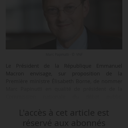
Marc Papinutti - © VNF
Le Président de la République Emmanuel
Macron envisage, sur proposition de la
Première ministre Élisabeth Borne, de nommer
Marc Papinutti en qualité de président de la
Commission nationale du débat public,
annonce la Présidence de la République le
L'accès à cet article est
06/04/2023. La présidente de l’Assemblée
nationale Yaël Braun-Pivet et le président du
réservé aux abonnés
Sénat Gérard Larcher sont saisis de ce projet de