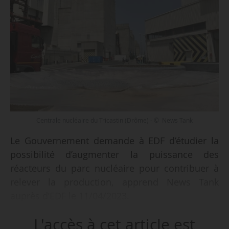
Centrale nucléaire du Tricastin (Drôme) - © News Tank
Le Gouvernement demande à EDF d’étudier la
possibilité d’augmenter la puissance des
réacteurs du parc nucléaire pour contribuer à
relever la production, apprend News Tank
auprès d’EDF le 11/04/2023.
L'accès à cet article est
La décision de lancer ces études a été prise le