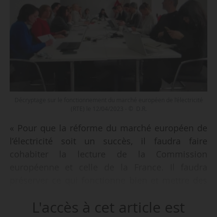
Décryptage sur le fonctionnement du marché européen de l’électricité
(RTE) le 12/04/2023 - © D.R.
« Pour que la réforme du marché européen de
l’électricité soit un succès, il faudra faire
cohabiter la lecture de la Commission
européenne et celle de la France. Il faudra
préserver ce qui fonctionne bien et mettre des
éléments de long terme sur les prix », déclare
L'accès à cet article est
Thomas Veyrenc, directeur exécutif en charge