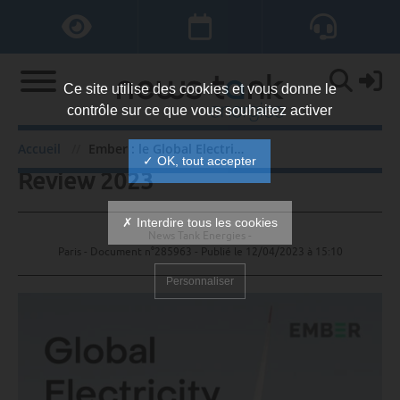
Ce site utilise des cookies et vous donne le
contrôle sur ce que vous souhaitez activer
Ember : le Global Electricity
Accueil
Ember : le Global Electricity Review 2023
✓ OK, tout accepter
Review 2023
✗ Interdire tous les cookies
News Tank Energies -
Paris - Document n°285963 - Publié le
12/04/2023 à 15:10
Personnaliser