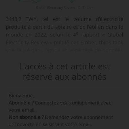
Global Electricity Review - © Ember
3443,2 TWh, tel est le volume d’électricité
produite à partir du solaire et de l’éolien dans le
e
monde en 2022, selon le 4
rapport « Global
Electricity Review » publié par Ember, think tank
spécialisé dans l’étude et le partage de données
sur les énergies, publié le 12/04/2023. Cette
L'accès à cet article est
production représente 12,07 % du mix
électrique mondial en 2022. En 2021, la part de
réservé aux abonnés
l’éolien et du solaire dans le mix électrique
mondial était de 10,38 % (2 889,49 TWh).
Bienvenue,
Abonné.e ?
Connectez-vous uniquement avec
votre email.
Non abonné.e ?
Demandez votre abonnement
découverte en saisissant votre email.